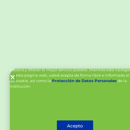
Política de Cookies y Tratamiento de Datos Personal
Vanttive utiliza cookies en este sitio para mejorar la experiencia
usuario y ofrecer el mejor servicio posible. Mientras está naveg
en esta página web, usted acepta de forma libre e informada el
de cookie, así como la
Protección de Datos Personales
de la
institución.
Acepto