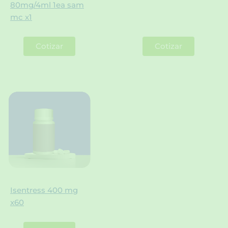
80mg/4ml 1ea sam
mc x1
Cotizar
Cotizar
Isentress 400 mg
x60