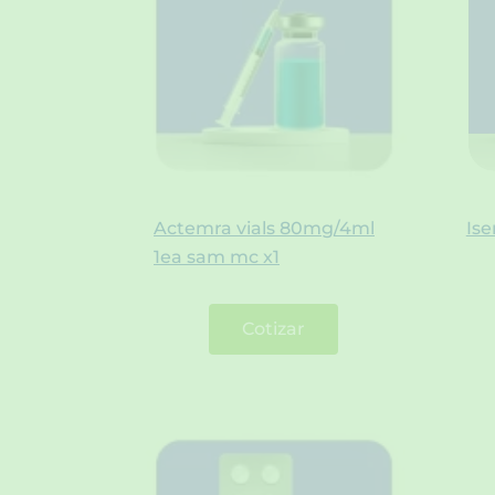
Actemra vials 80mg/4ml
Is
1ea sam mc x1
Cotizar