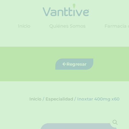
Ir
al
contenido
Inicio
Quiénes Somos
Farmacia 
Regresar
Inicio
/
Especialidad
/ Inoxtar 400mg x60