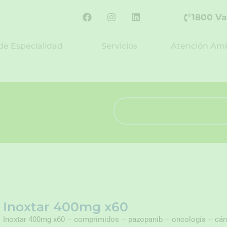
F
I
L
1800 Va
a
n
i
c
s
n
e
t
k
de Especialidad
Servicios
Atención Amb
b
a
e
o
g
d
o
r
i
k
a
n
m
Search
Inoxtar 400mg x60
Inoxtar 400mg x60 – comprimidos – pazopanib – oncología – cán