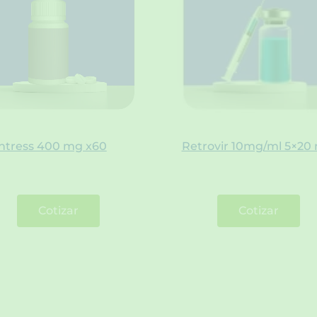
entress 400 mg x60
Retrovir 10mg/ml 5×20 
Cotizar
Cotizar