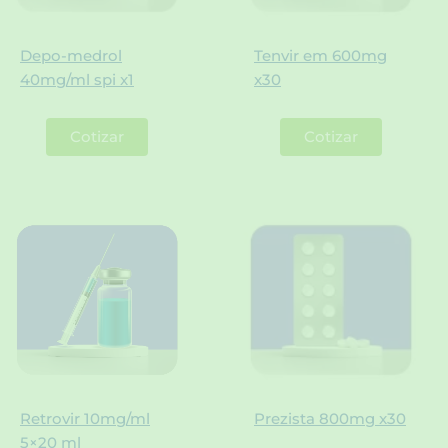
Depo-medrol
Tenvir em 600mg
40mg/ml spi x1
x30
Cotizar
Cotizar
Retrovir 10mg/ml
Prezista 800mg x30
5×20 ml