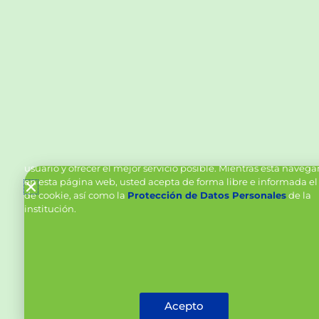
Política de Cookies y Tratamiento de Datos Personal
Vanttive utiliza cookies en este sitio para mejorar la experiencia
usuario y ofrecer el mejor servicio posible. Mientras está naveg
en esta página web, usted acepta de forma libre e informada el
de cookie, así como la
Protección de Datos Personales
de la
institución.
Acepto