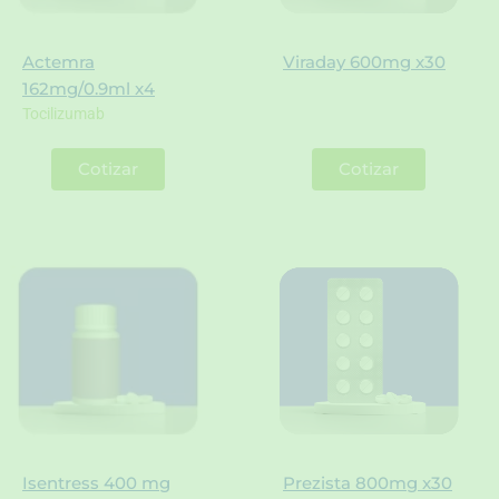
Actemra
Viraday 600mg x30
162mg/0.9ml x4
Tocilizumab
Cotizar
Cotizar
Isentress 400 mg
Prezista 800mg x30