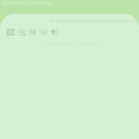
Preguntas Frecuentes
k
a
n
m
Aceptamos todas las formas de pago.
Reservados todos los derechos. Vanttive 2025