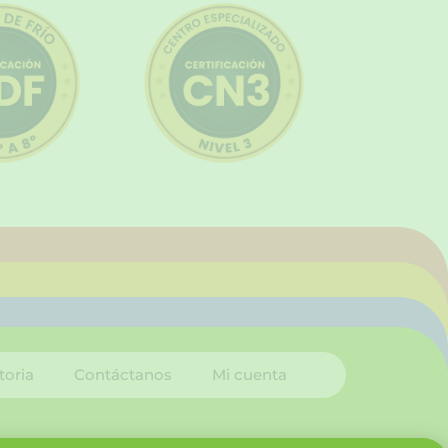
toria
Contáctanos
Mi cuenta
I
L