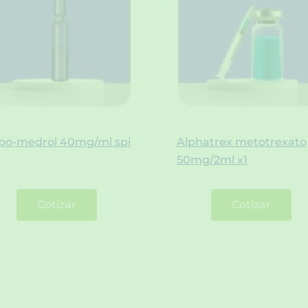
po-medrol 40mg/ml spi
Alphatrex metotrexato
50mg/2ml x1
Cotizar
Cotizar