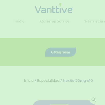
Ir
al
contenido
Inicio
Quiénes Somos
Farmacia 
Regresar
Inicio
/
Especialidad
/ Nexito 20mg x10