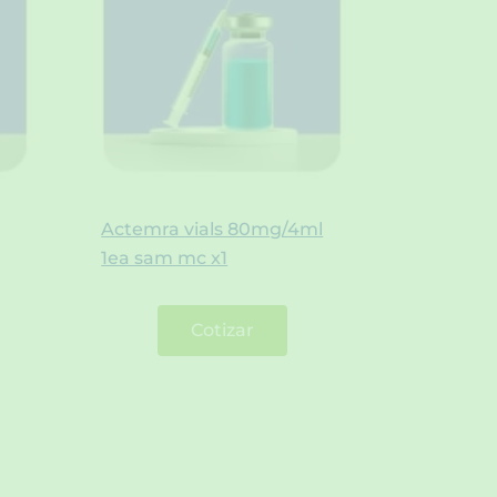
Actemra vials 80mg/4ml
1ea sam mc x1
Cotizar