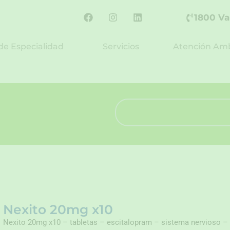
F
I
L
1800 Va
a
n
i
c
s
n
e
t
k
de Especialidad
Servicios
Atención Amb
b
a
e
o
g
d
o
r
i
k
a
n
m
Search
Nexito 20mg x10
Nexito 20mg x10 – tabletas – escitalopram – sistema nervioso –