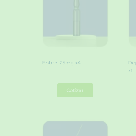
Enbrel 25mg x4
De
x1
Cotizar