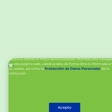
Política de Cookies y Tratamiento de Datos Personal
Vanttive utiliza cookies en este sitio para mejorar la experiencia
usuario y ofrecer el mejor servicio posible. Mientras está naveg
en esta página web, usted acepta de forma libre e informada el
de cookie, así como la
Protección de Datos Personales
de la
institución.
Acepto