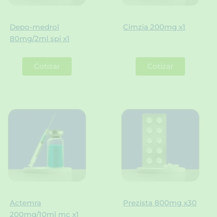
Depo-medrol
Cimzia 200mg x1
80mg/2ml spi x1
Cotizar
Cotizar
Actemra
Prezista 800mg x30
200mg/10ml mc x1