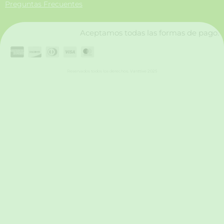
Preguntas Frecuentes
k
a
n
m
Aceptamos todas las formas de pago.
Reservados todos los derechos. Vanttive 2025