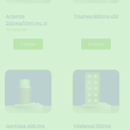
Actemra
Triumeq 600mg x30
200mg/10ml mc x1
Tocilizumab
Cotizar
Cotizar
Isentress 400 mg
Intelence 100mg