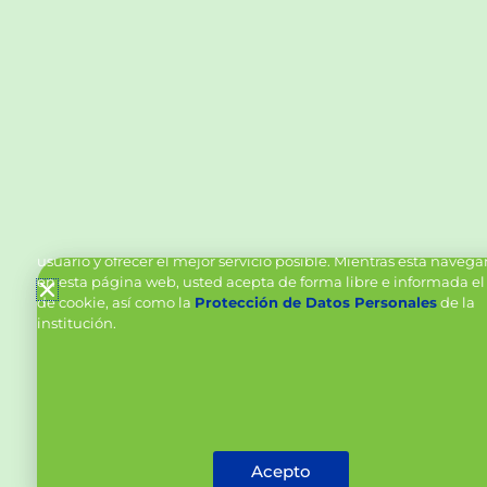
Política de Cookies y Tratamiento de Datos Personal
Vanttive utiliza cookies en este sitio para mejorar la experiencia
usuario y ofrecer el mejor servicio posible. Mientras está naveg
en esta página web, usted acepta de forma libre e informada el
de cookie, así como la
Protección de Datos Personales
de la
institución.
Acepto