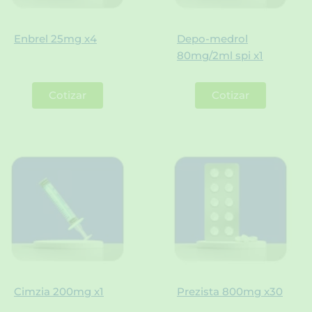
Enbrel 25mg x4
Depo-medrol
80mg/2ml spi x1
Cotizar
Cotizar
Cimzia 200mg x1
Prezista 800mg x30