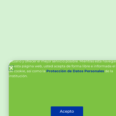
Política de Cookies y Tratamiento de Datos Personal
Vanttive utiliza cookies en este sitio para mejorar la experiencia
usuario y ofrecer el mejor servicio posible. Mientras está naveg
en esta página web, usted acepta de forma libre e informada el
de cookie, así como la
Protección de Datos Personales
de la
institución.
Acepto