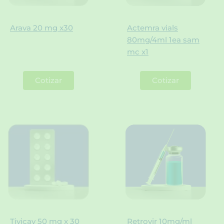
Arava 20 mg x30
Actemra vials
80mg/4ml 1ea sam
mc x1
Cotizar
Cotizar
Tivicay 50 mg x 30
Retrovir 10mg/ml