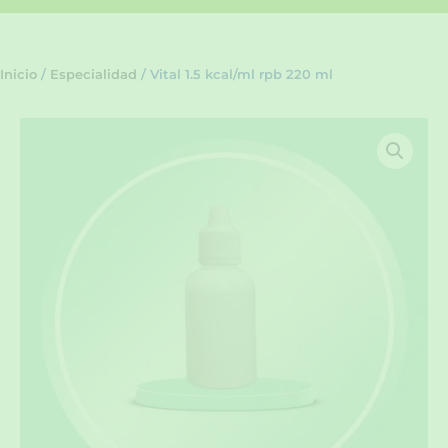
Inicio
/
Especialidad
/ Vital 1.5 kcal/ml rpb 220 ml