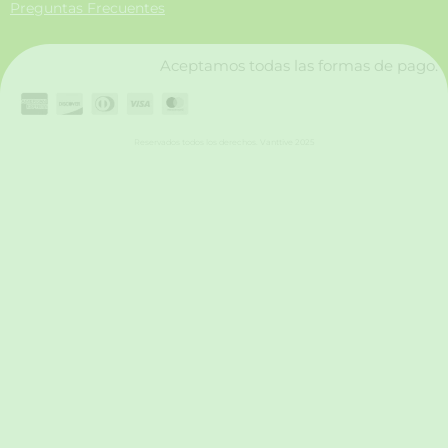
Preguntas Frecuentes
k
a
n
m
Aceptamos todas las formas de pago.
Reservados todos los derechos. Vanttive 2025