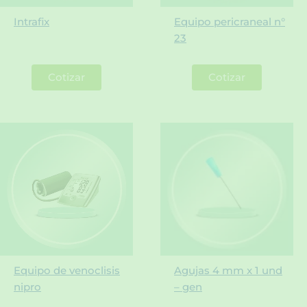
Intrafix
Equipo pericraneal n°
23
Cotizar
Cotizar
Equipo de venoclisis
Agujas 4 mm x 1 und
nipro
– gen