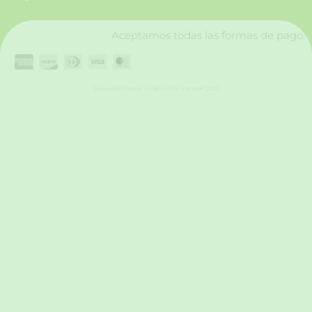
k
a
n
m
Aceptamos todas las formas de pago.
Reservados todos los derechos. Vanttive 2025