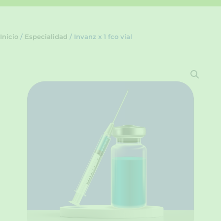
Inicio
/
Especialidad
/ Invanz x 1 fco vial