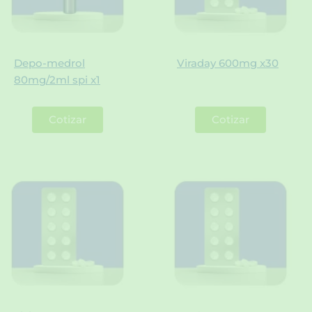
Depo-medrol
Viraday 600mg x30
80mg/2ml spi x1
Cotizar
Cotizar