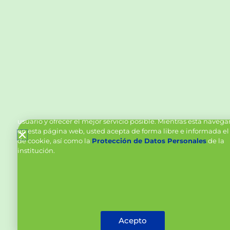
Política de Cookies y Tratamiento de Datos Personal
Vanttive utiliza cookies en este sitio para mejorar la experiencia
usuario y ofrecer el mejor servicio posible. Mientras está naveg
en esta página web, usted acepta de forma libre e informada el
de cookie, así como la
Protección de Datos Personales
de la
institución.
Acepto