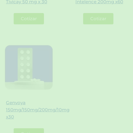
Tivicay 50 mg x 30
Intelence 200mg x60
Cotizar
Cotizar
Genvoya
150mg/150mg/200mg/10mg
x30