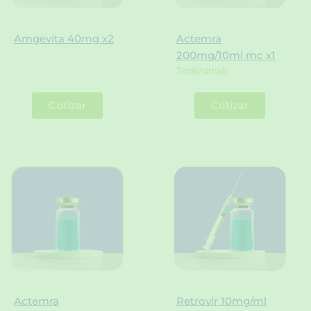
Amgevita 40mg x2
Actemra
200mg/10ml mc x1
Tocilizumab
Cotizar
Cotizar
Actemra
Retrovir 10mg/ml