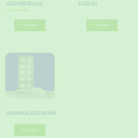
162mg/0.9ml x4
5×20 ml
Tocilizumab
Cotizar
Cotizar
Intelence 200mg x60
Cotizar